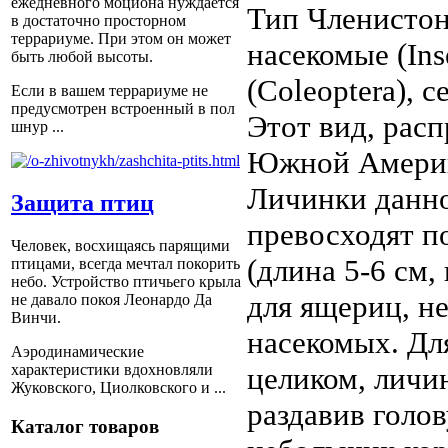
ежедневного моциона нуждается
Тип Членистон
в достаточно просторном
террариуме. При этом он может
насекомые (In
быть любой высоты.
(Coleoptera), 
Если в вашем террариуме не
предусмотрен встроенный в пол
Этот вид, рас
шнур ...
Южной Амери
Личинки данно
Защита птиц
превосходят п
Человек, восхищаясь парящими
(длина 5-6 см,
птицами, всегда мечтал покорить
небо. Устройство птичьего крыла
для ящериц, н
не давало покоя Леонардо Да
Винчи.
насекомых. Дл
Аэродинамические
характеристики вдохновляли
целиком, личи
Жуковского, Циолковского и ...
раздавив голов
Каталог товаров