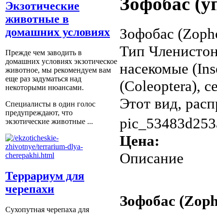
Зофобас (у
Экзотические
животные в
Зофобас (Zoph
домашних условиях
Тип Членистон
Прежде чем заводить в
домашних условиях экзотическое
насекомые (In
животное, мы рекомендуем вам
еще раз задуматься над
(Coleoptera), 
некоторыми нюансами.
Этот вид, расп
Специалисты в один голос
предупреждают, что
pic_53483d253
экзотические животные ...
Цена:
Описание
Террариум для
черепахи
Зофобас (Zoph
Сухопутная черепаха для