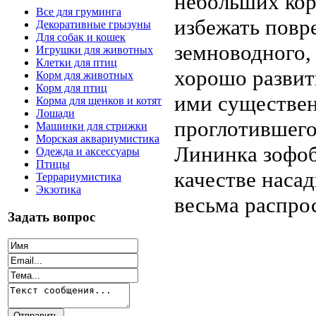
небольших ко
Все для груминга
избежать повр
Декоративные грызуны
Для собак и кошек
земноводного,
Игрушки для животных
Клетки для птиц
хорошо развит
Корм для животных
Корм для птиц
ими существен
Корма для щенков и котят
Лошади
проглотившего
Машинки для стрижки
Морская аквариумистика
Лининка зофоб
Одежда и аксессуары
Птицы
качестве насад
Террариумистика
Экзотика
весьма распро
Задать вопрос