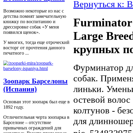
Вернуться к: В
Возможно некоторые из нас с
детства помнят замечательную
Furminator
книжку по воспитанию и
дрессировке собак «У меня
Large Bree
появился щенок».
У многих, тогда еще отроческий
крупных п
восторг от прочтения данного
печатного ...
Фурминатор д
собак. Примен
Зоопарк Барселоны
линьки. Умень
(Испания)
остевой волос
Основан этот зоопарк был еще в
1892 году.
колтунов - бе
Отличительная черта зоопарка в
для длинношерс
Барселоне – отсутствие
привычных ограждений для