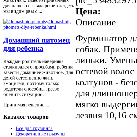
pic_534832975
животных. Вместо привычных
для нашего взгляда решеток здесь
Цена:
мы видим рвы с ...
Описание
Фурминатор д
Домашний питомец
собак. Примен
для ребенка
линьки. Умень
Каждый родитель наверняка
сталкивался с просьбами ребенка
остевой волос
завести домашнее животное. Для
детей естественно жить
колтунов - бе
эмоциями, поэтому только
родители способны трезво
для длинношер
оценить ситуацию.
мягко выдерги
Принимая решение ...
лезвия 10,16 с
Каталог товаров
Все для груминга
Декоративные грызуны