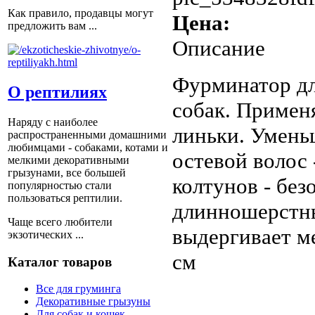
Как правило, продавцы могут
Цена:
предложить вам ...
Описание
Фурминатор дл
О рептилиях
собак. Примен
Наряду с наиболее
линьки. Умень
распространенными домашними
любимцами - собаками, котами и
остевой волос
мелкими декоративными
грызунами, все большей
колтунов - без
популярностью стали
пользоваться рептилии.
длинношерстных
Чаще всего любители
выдергивает м
экзотических ...
см
Каталог товаров
Все для груминга
Декоративные грызуны
Для собак и кошек