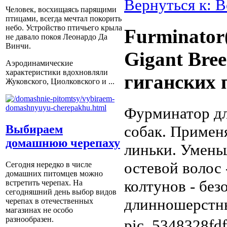
Вернуться к: В
Человек, восхищаясь парящими
птицами, всегда мечтал покорить
небо. Устройство птичьего крыла
Furminator
не давало покоя Леонардо Да
Винчи.
Gigant Bre
Аэродинамические
характеристики вдохновляли
гиганских 
Жуковского, Циолковского и ...
Фурминатор дл
собак. Примен
Выбираем
домашнюю черепаху
линьки. Умень
остевой волос
Сегодня нередко в числе
домашних питомцев можно
колтунов - без
встретить черепах. На
сегодняшний день выбор видов
длинношерстных
черепах в отечественных
магазинах не особо
разнообразен.
pic_5348328fdf