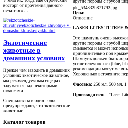
У многих, тогда еще отроческий
другие породы с грубой шер
восторг от прочтения данного
pic_534832b871792.jpg
печатного ...
Цена:
Описание
LASER LITES TI TREE
Это шампунь очень высоког
Экзотические
другие породы с грубой шер
смывается и может использ
животные в
приблизительно пол крыжеч
домашних условиях
Шампунь должен быть хорош
усилителем окраса (blue, bl
рекомендации могут менять
Прежде чем заводить в домашних
Хорошенько встряхните пер
условиях экзотическое животное,
мы рекомендуем вам еще раз
Фасовка:
250 мл. 500 мл. 1 
задуматься над некоторыми
нюансами.
Производитель
– "Laser Li
Специалисты в один голос
предупреждают, что экзотические
животные ...
Каталог товаров