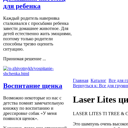
для ребенка
Каждый родитель наверняка
сталкивался с просьбами ребенка
завести домашнее животное. Для
детей естественно жить эмоциями,
поэтому только родители
способны трезво оценить
ситуацию.
Принимая решение ...
Главная
Каталог
Все для 
Воспитание щенка
Вернуться к: Все для груми
Laser Lites 
Возможно некоторые из нас с
детства помнят замечательную
книжку по воспитанию и
дрессировке собак «У меня
LASER LITES TI TREE &
появился щенок».
Это шампунь очень высоког