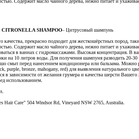
стью. Содержит масло чайного дерева, нежно питает и ухаживает
 & CITRONELLA SHAMPOO
– Цитрусовый шампунь
о качества, прекрасно подходит для жесткошёрстных пород, таки
стью. Содержит масло чайного дерева, нежно питает и ухаживае
оваться в ваннах с гидромассажами. Высокая концентрация. В ва
ки на 10 литров воды. Для получения шампуня разводить 20-30 
о смыт перед нанесением кондиционера или бальзама. Можно р
ack, purple, bronze, mahogany, red) для выявления натурального ц
ся в зависимости от желания грумера и качества шерсти Вашего
ед использованием.
л.
tes Hair Care" 504 Windsor Rd, Vineyard NSW 2765, Australia.