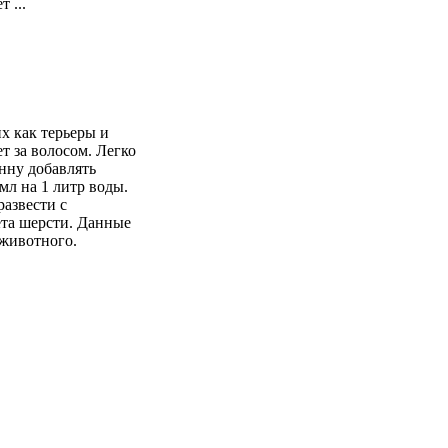
 ...
х как терьеры и
т за волосом. Легко
нну добавлять
мл на 1 литр воды.
азвести с
вета шерсти. Данные
 животного.