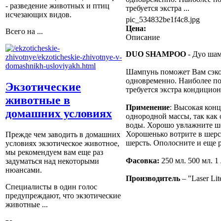
- разведение животных и птиц
требуется экстра ...
исчезающих видов.
pic_534832be1f4c8.jpg
Цена:
Всего на ...
Описание
DUO SHAMPOO
- Дуо шам
Шампунь поможет Вам сэко
одновременно. Наиболее по
Экзотические
требуется экстра кондицио
животные в
Применение
: Высокая кон
домашних условиях
однородной массы, так как
воды. Хорошо увлажните ше
Хорошенько вотрите в шерс
Прежде чем заводить в домашних
шерсть. Ополосните и еще 
условиях экзотическое животное,
мы рекомендуем вам еще раз
Фасовка:
250 мл. 500 мл. 1 
задуматься над некоторыми
нюансами.
Производитель
– "Laser Lit
Специалисты в один голос
предупреждают, что экзотические
животные ...