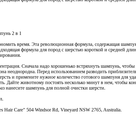
пунь 2 в 1
номить время. Эта революционная формула, содержащая шампу
дходящая формула для пород с шерстью короткой и средней дли
нирования.
центрация. Сначала надо хорошенько встряхнуть шампунь, чтобы
 она неоднородна. Перед использованием разводить приблизитель
рсть и примените нужное количество готового шампуня для уда
ть. Дайте животному постоять несколько минут в нем, чтобы к
раз нанесите шампунь для полной очистки шерсти.
л.
es Hair Care" 504 Windsor Rd, Vineyard NSW 2765, Australia.