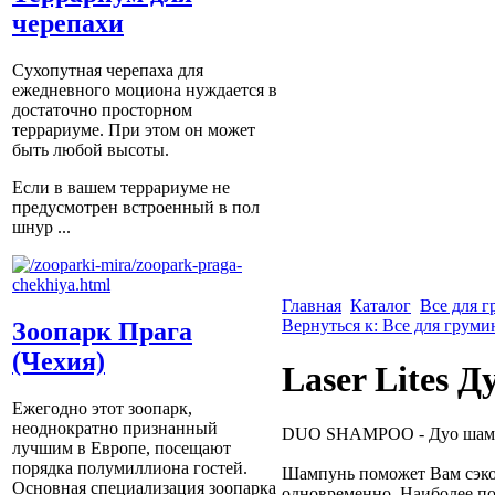
черепахи
Сухопутная черепаха для
ежедневного моциона нуждается в
достаточно просторном
террариуме. При этом он может
быть любой высоты.
Если в вашем террариуме не
предусмотрен встроенный в пол
шнур ...
Главная
Каталог
Все для 
Вернуться к: Все для груми
Зоопарк Прага
(Чехия)
Laser Lites 
Ежегодно этот зоопарк,
неоднократно признанный
DUO SHAMPOO - Дуо шамп
лучшим в Европе, посещают
порядка полумиллиона гостей.
Шампунь поможет Вам сэко
Основная специализация зоопарка
одновременно. Наиболее по