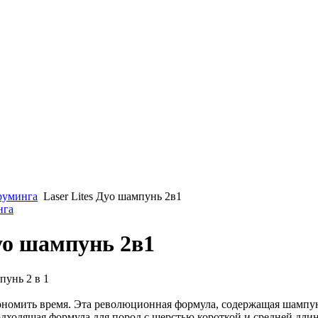
груминга
Laser Lites Дуо шампунь 2в1
нга
Дуо шампунь 2в1
унь 2 в 1
номить время. Эта революционная формула, содержащая шампу
дходящая формула для пород с шерстью короткой и средней дли