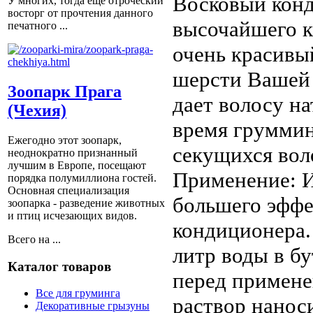
Восковый конд
У многих, тогда еще отроческий
восторг от прочтения данного
высочайшего к
печатного ...
очень красивы
шерсти Вашей 
Зоопарк Прага
дает волосу н
(Чехия)
время груммин
Ежегодно этот зоопарк,
секущихся вол
неоднократно признанный
лучшим в Европе, посещают
Применение: И
порядка полумиллиона гостей.
Основная специализация
большего эффе
зоопарка - разведение животных
и птиц исчезающих видов.
кондиционера.
Всего на ...
литр воды в бу
Каталог товаров
перед примене
Все для груминга
раствор нанос
Декоративные грызуны