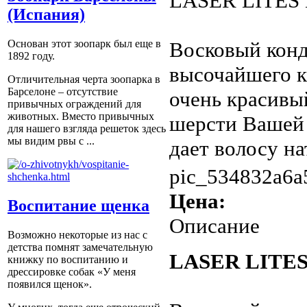
LASER LITES 
(Испания)
Восковый конд
Основан этот зоопарк был еще в
1892 году.
высочайшего к
Отличительная черта зоопарка в
Барселоне – отсутствие
очень красивы
привычных ограждений для
животных. Вместо привычных
шерсти Вашей 
для нашего взгляда решеток здесь
мы видим рвы с ...
дает волосу на
pic_534832a6a
Цена:
Воспитание щенка
Описание
Возможно некоторые из нас с
детства помнят замечательную
LASER LITE
книжку по воспитанию и
дрессировке собак «У меня
появился щенок».