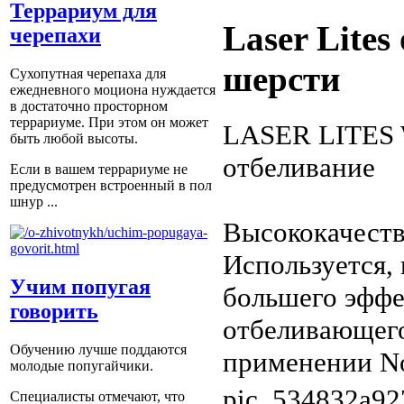
Террариум для
Laser Lite
черепахи
шерсти
Сухопутная черепаха для
ежедневного моциона нуждается
в достаточно просторном
террариуме. При этом он может
LASER LITES 
быть любой высоты.
отбеливание
Если в вашем террариуме не
предусмотрен встроенный в пол
шнур ...
Высококачеств
Используется,
Учим попугая
большего эффе
говорить
отбеливающего
Обучению лучше поддаются
применении No 
молодые попугайчики.
pic_534832a92
Специалисты отмечают, что