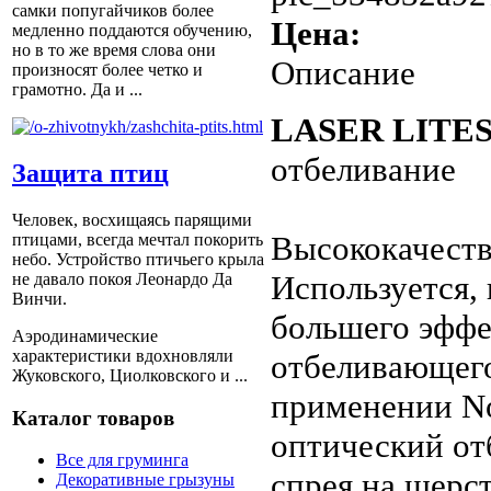
самки попугайчиков более
Цена:
медленно поддаются обучению,
но в то же время слова они
Описание
произносят более четко и
грамотно. Да и ...
LASER LITE
отбеливание
Защита птиц
Человек, восхищаясь парящими
Высококачеств
птицами, всегда мечтал покорить
небо. Устройство птичьего крыла
Используется,
не давало покоя Леонардо Да
Винчи.
большего эффе
Аэродинамические
характеристики вдохновляли
отбеливающего
Жуковского, Циолковского и ...
применении No
Каталог товаров
оптический от
Все для груминга
спрея на шерст
Декоративные грызуны