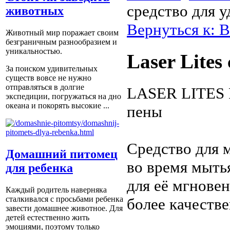
средство для 
животных
Вернуться к: В
Животный мир поражает своим
безграничным разнообразием и
уникальностью.
Laser Lites
За поиском удивительных
существ вовсе не нужно
отправляться в долгие
LASER LITES 
экспедиции, погружаться на дно
океана и покорять высокие ...
пены
Средство для 
Домашний питомец
во время мыть
для ребенка
для её мгнове
Каждый родитель наверняка
сталкивался с просьбами ребенка
более качеств
завести домашнее животное. Для
детей естественно жить
эмоциями, поэтому только