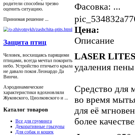
родители способны трезво
Фасовка: ...
оценить ситуацию.
pic_534832a77
Принимая решение ...
Цена:
Описание
Защита птиц
LASER LITE
Человек, восхищаясь парящими
птицами, всегда мечтал покорить
удаления пены
небо. Устройство птичьего крыла
не давало покоя Леонардо Да
Винчи.
Средство для 
Аэродинамические
характеристики вдохновляли
во время мыть
Жуковского, Циолковского и ...
для её мгнове
Каталог товаров
более качеств
Все для груминга
Декоративные грызуны
Для собак и кошек