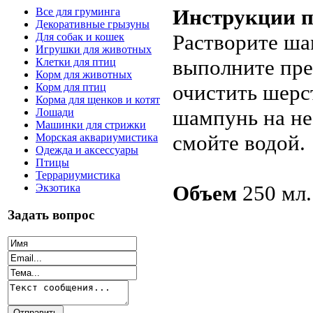
Инструкции п
Все для груминга
Декоративные грызуны
Растворите ша
Для собак и кошек
Игрушки для животных
выполните пре
Клетки для птиц
Корм для животных
очистить шерст
Корм для птиц
Корма для щенков и котят
шампунь на не
Лошади
Машинки для стрижки
смойте водой.
Морская аквариумистика
Одежда и аксессуары
Птицы
Террариумистика
Объем
250 мл.
Экзотика
Задать вопрос