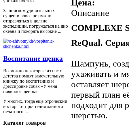
Цена:
уникальностью.
Описание
За поиском удивительных
существ вовсе не нужно
отправляться в долгие
COMPLEXE 
экспедиции, погружаться на дно
океана и покорять высокие ...
ReQual. Сери
Воспитание щенка
Шампунь, созд
Возможно некоторые из нас с
ухаживать и м
детства помнят замечательную
книжку по воспитанию и
оставляет шерс
дрессировке собак «У меня
появился щенок».
первый план е
У многих, тогда еще отроческий
подходит для 
восторг от прочтения данного
печатного ...
шерстью.
Каталог товаров