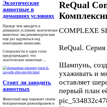
Экзотические
ReQual Com
животные в
Комплексн
домашних условиях
Прежде чем заводить в
COMPLEXE SH
домашних условиях экзотическое
животное, мы рекомендуем вам
еще раз задуматься над
некоторыми нюансами.
ReQual. Серия
Специалисты в один голос
предупреждают, что
экзотические животные ...
Шампунь, созд
ухаживать и м
оставляет шерс
Стоит ли заводить
животных
первый план её
pic_534832c47
Животный мир поражает своим
безграничным разнообразием и