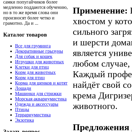
самки попугайчиков более
медленно поддаются обучению,
Применение:
но в то же время слова они
произносят более четко и
хвостом у кот
грамотно. Да и ...
сильного загр
Каталог товаров
и шерсти дом
Все для груминга
является унив
Декоративные грызуны
Для собак и кошек
любом случае, 
Игрушки для животных
Клетки для птиц
Каждый профес
Корм для животных
Корм для птиц
найдёт свой с
Корма для щенков и котят
Лошади
крема Дигризе
Машинки для стрижки
Морская аквариумистика
животного.
Одежда и аксессуары
Птицы
Террариумистика
Экзотика
Предложения 
Задать вопрос