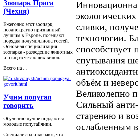
Зоопарк Прага
Инновационная
(Чехия)
экологических
сливки, получ
Ежегодно этот зоопарк,
неоднократно признанный
технологии. Б
лучшим в Европе, посещают
порядка полумиллиона гостей.
способствует 
Основная специализация
зоопарка - разведение животных
спутывания ше
и птиц исчезающих видов.
Всего на ...
антиоксидантн
объём и невер
Великолепно п
Учим попугая
Сильный анти-
говорить
старению и во
Обучению лучше поддаются
молодые попугайчики.
ослабленным в
Специалисты отмечают, что