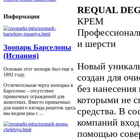
REQUAL DE
Информация
КРЕМ
Профессионал
и шерсти
Зоопарк Барселоны
(Испания)
Новый уникаль
Основан этот зоопарк был еще в
создан для оч
1892 году.
Отличительная черта зоопарка в
без нанесения 
Барселоне – отсутствие
привычных ограждений для
которыми не 
животных. Вместо привычных
для нашего взгляда решеток здесь
средства. В с
мы видим рвы с ...
компаний вход
помощью сове