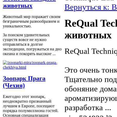
животных
Вернуться к: В
Животный мир поражает своим
ReQual Tec
безграничным разнообразием и
уникальностью.
животных
За поиском удивительных
существ вовсе не нужно
отправляться в долгие
ReQual Techn
экспедиции, погружаться на дно
океана и покорять высокие ...
Это очень тон
Тщательно под
Зоопарк Прага
(Чехия)
обоняние дом
ароматизирующ
Ежегодно этот зоопарк,
неоднократно признанный
разработка ...
лучшим в Европе, посещают
порядка полумиллиона гостей.
Основная специализация