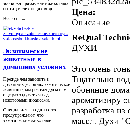
pic_534832d2ac
зоопарка - разведение животных
и птиц исчезающих видов.
Цена:
Всего на ...
Описание
ReQual Tech
ДУХИ
Экзотические
животные в
домашних условиях
Это очень тон
Тщательно под
Прежде чем заводить в
домашних условиях экзотическое
обоняние дом
животное, мы рекомендуем вам
еще раз задуматься над
ароматизирующ
некоторыми нюансами.
разработка и
Специалисты в один голос
предупреждают, что
масел. Духи "
экзотические животные ...