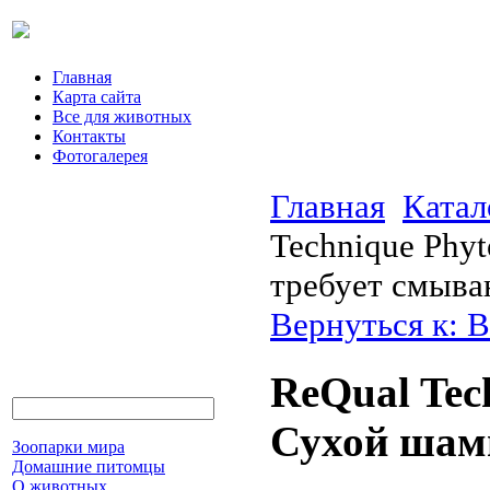
Главная
Карта сайта
Все для животных
Контакты
Фотогалерея
Главная
Катал
Technique Phyt
требует смыва
Вернуться к: В
ReQual Tec
Сухой шамп
Зоопарки мира
Домашние питомцы
О животных