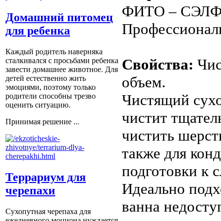
ФИТО – СЭЛ
Домашний питомец
Профессиональ
для ребенка
Каждый родитель наверняка
Свойства:
Чис
сталкивался с просьбами ребенка
завести домашнее животное. Для
объем.
детей естественно жить
эмоциями, поэтому только
Чистящий сух
родители способны трезво
оценить ситуацию.
чистит тщател
Принимая решение ...
чистить шерст
также для кон
подготовки к 
Террариум для
Идеально подх
черепахи
ванна недоступ
Сухопутная черепаха для
ежедневного моциона нуждается