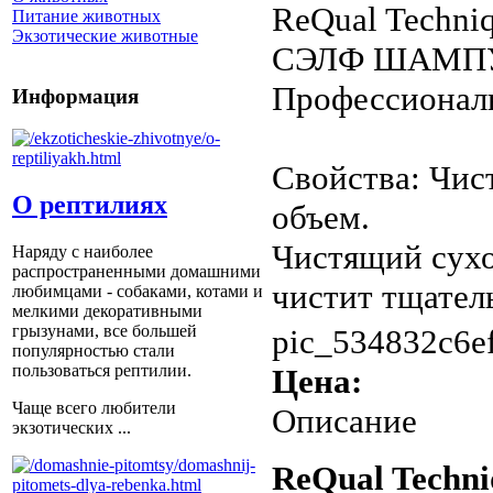
ReQual Techn
Питание животных
Экзотические животные
СЭЛФ ШАМП
Профессиональ
Информация
Свойства: Чис
О рептилиях
объем.
Чистящий сух
Наряду с наиболее
распространенными домашними
чистит тщатель
любимцами - собаками, котами и
мелкими декоративными
грызунами, все большей
pic_534832c6ef
популярностью стали
пользоваться рептилии.
Цена:
Чаще всего любители
Описание
экзотических ...
ReQual Tech