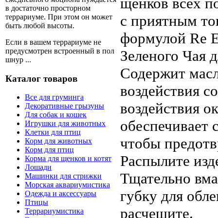
щенков всех п
в достаточно просторном
с приятным то
террариуме. При этом он может
быть любой высоты.
формулой Re E
Если в вашем террариуме не
предусмотрен встроенный в пол
Зеленого Чая 
шнур ...
Содержит масл
Каталог товаров
воздействия с
Все для груминга
воздействия 
Декоративные грызуны
Для собак и кошек
обеспечивает 
Игрушки для животных
Клетки для птиц
чтобы предотв
Корм для животных
Корм для птиц
Распылите изд
Корма для щенков и котят
Лошади
Тщательно вма
Машинки для стрижки
Морская аквариумистика
губку для обл
Одежда и аксессуары
Птицы
расчешите.
Террариумистика