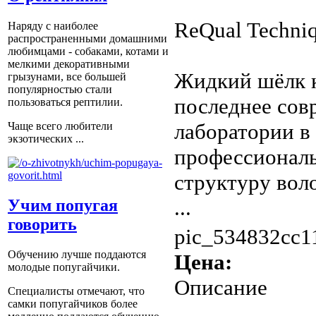
ReQual Techni
Наряду с наиболее
распространенными домашними
любимцами - собаками, котами и
мелкими декоративными
Жидкий шёлк 
грызунами, все большей
популярностью стали
последнее cов
пользоваться рептилии.
лаборатории в
Чаще всего любители
экзотических ...
профессиональ
структуру вол
...
Учим попугая
говорить
pic_534832cc1
Обучению лучше поддаются
Цена:
молодые попугайчики.
Описание
Специалисты отмечают, что
самки попугайчиков более