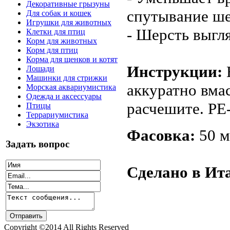
Декоративные грызуны
спутывание ш
Для собак и кошек
Игрушки для животных
- Шерсть выгл
Клетки для птиц
Корм для животных
Корм для птиц
Корма для щенков и котят
Инструкции:
Лошади
Машинки для стрижки
аккуратно вма
Морская аквариумистика
Одежда и аксессуары
расчешите. РЕ
Птицы
Террариумистика
Экзотика
Фасовка:
50 м
Задать вопрос
Сделано в Ит
Copyright ©2014 All Rights Reserved