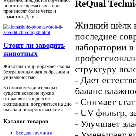
медленно поддаются обучению,
ReQual Techn
но в то же время слова они
произносят более четко и
грамотно. Да и ...
Жидкий шёлк 
последнее cов
Стоит ли заводить
лаборатории в
животных
профессиональ
Животный мир поражает своим
структуру вол
безграничным разнообразием и
уникальностью.
- Дает естеств
За поиском удивительных
баланс влажно
существ вовсе не нужно
отправляться в долгие
- Снимает ста
экспедиции, погружаться на дно
океана и покорять высокие ...
- UV фильтр, 
Каталог товаров
- Улучшает эла
- Уменьшает в
Все для груминга