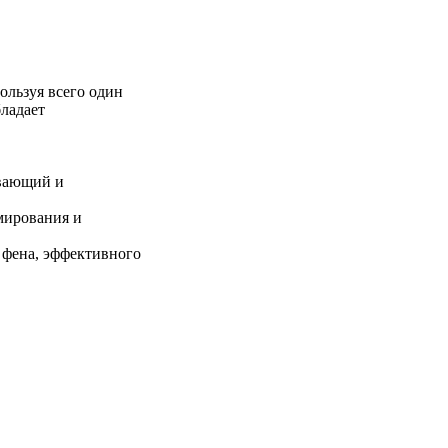
ользуя всего один
бладает
ивающий и
рмирования и
о фена, эффективного