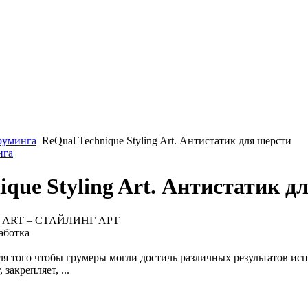
груминга
ReQual Technique Styling Art. Антистатик для шерсти
нга
ique Styling Art. Антистатик д
NG ART – СТАЙЛИНГ АРТ
аботка
я того чтобы грумеры могли достичь различных результатов исп
закрепляет, ...