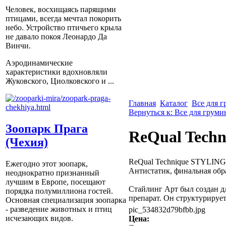
Человек, восхищаясь парящими
птицами, всегда мечтал покорить
небо. Устройство птичьего крыла
не давало покоя Леонардо Да
Винчи.
Аэродинамические
характеристики вдохновляли
Жуковского, Циолковского и ...
Главная
Каталог
Все для 
Вернуться к: Все для груми
Зоопарк Прага
ReQual Techn
(Чехия)
ReQual Technique STYLI
Ежегодно этот зоопарк,
Антистатик, финальная обр
неоднократно признанный
лучшим в Европе, посещают
Стайлинг Арт был создан дл
порядка полумиллиона гостей.
препарат. Он структурирует, 
Основная специализация зоопарка
- разведение животных и птиц
pic_534832d79bfbb.jpg
исчезающих видов.
Цена: