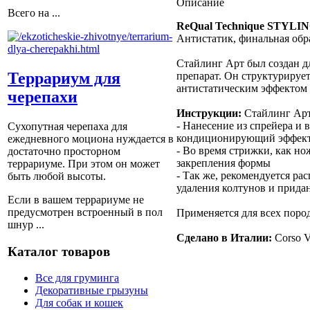
Описание
Всего на ...
ReQual Technique STYL
Антистатик, финальная обр
Стайлинг Арт был создан дл
Террариум для
препарат. Он структурирует
антистатическим эффектом и
черепахи
Инструкции:
Стайлинг Арт
- Нанесение из спрейера и
Сухопутная черепаха для
кондиционирующий эффект. 
ежедневного моциона нуждается в
- Во время стрижки, как н
достаточно просторном
закрепления формы
террариуме. При этом он может
- Так же, рекомендуется ра
быть любой высоты.
удаления колтунов и прида
Если в вашем террариуме не
предусмотрен встроенный в пол
Применяется для всех пород
шнур ...
Сделано в Италии:
Corso V
Каталог товаров
Все для груминга
Декоративные грызуны
Для собак и кошек