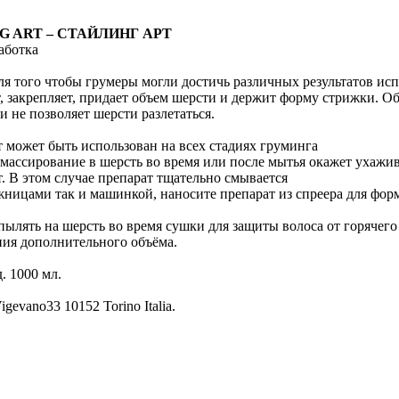
ING ART – СТАЙЛИНГ АРТ
аботка
я того чтобы грумеры могли достичь различных результатов исп
, закрепляет, придает объем шерсти и держит форму стрижки. О
 не позволяет шерсти разлетаться.
 может быть использован на всех стадиях груминга
 вмассирование в шерсть во время или после мытья окажет ухаж
В этом случае препарат тщательно смывается
ожницами так и машинкой, наносите препарат из спреера для фо
спылять на шерсть во время сушки для защиты волоса от горячег
ния дополнительного объёма.
. 1000 мл.
igevano33 10152 Torino Italia.