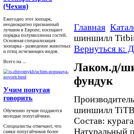
(Чехия)
Ежегодно этот зоопарк,
Главная
Катал
неоднократно признанный
лучшим в Европе, посещают
шиншилл Titbi
порядка полумиллиона гостей.
Основная специализация
Вернуться к: 
зоопарка - разведение животных
и птиц исчезающих видов.
Всего на ...
Лаком.д/ши
фундук
Учим попугая
Производитель
говорить
шиншилл TiTBi
Обучению лучше поддаются
молодые попугайчики.
Состав: курага
Специалисты отмечают, что
Натуральный п
самки попугайчиков более