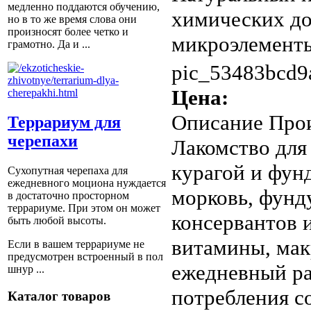
медленно поддаются обучению,
химических до
но в то же время слова они
произносят более четко и
микроэлементы,
грамотно. Да и ...
pic_53483bcd9
Цена:
Описание
Прои
Террариум для
черепахи
Лакомство для
курагой и фунд
Сухопутная черепаха для
ежедневного моциона нуждается
морковь, фунд
в достаточно просторном
террариуме. При этом он может
консервантов 
быть любой высоты.
витамины, мак
Если в вашем террариуме не
предусмотрен встроенный в пол
ежедневный ра
шнур ...
потребления с
Каталог товаров