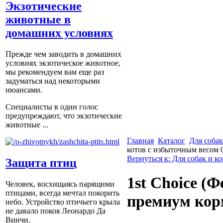
Экзотические
животные в
домашних условиях
Прежде чем заводить в домашних
условиях экзотическое животное,
мы рекомендуем вам еще раз
задуматься над некоторыми
нюансами.
Специалисты в один голос
предупреждают, что экзотические
животные ...
Главная
Каталог
Для собак
котов с избыточным весом 
Вернуться к: Для собак и к
Защита птиц
1st Choice (
Человек, восхищаясь парящими
птицами, всегда мечтал покорить
премиум корм
небо. Устройство птичьего крыла
не давало покоя Леонардо Да
Винчи.