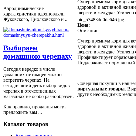
Супер премиум корм для ко
здоровой и активной жизни
Аэродинамические
шерсти в желудке. Усилена с
характеристики вдохновляли
Жуковского, Циолковского и ...
pic_53483dd0de646.jpg
Цена:
Описание
Супер премиум корм для ко
здоровой и активной жизни
Выбираем
шерсти в желудке. Усилена
домашнюю черепаху
Профилактирует образовани
Поддерживает нормальный в
Сегодня нередко в числе
домашних питомцев можно
встретить черепах. На
Совершая покупки в нашем 
сегодняшний день выбор видов
виртуальные товары
. Выр
черепах в отечественных
других необходимых мелоч
магазинах не особо разнообразен.
Как правило, продавцы могут
предложить вам ...
Каталог товаров
Все для груминга