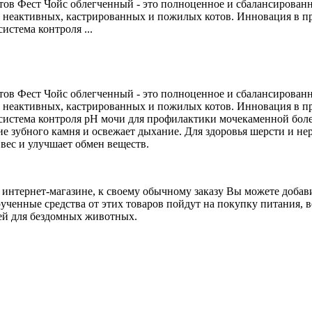
тов Фест Чойс облегченный - это полноценное и сбалансированн
 неактивных, кастрированных и пожилых котов. Инновация в п
истема контроля ...
тов Фест Чойс облегченный - это полноценное и сбалансированн
 неактивных, кастрированных и пожилых котов. Инновация в п
 система контроля рН мочи для профилактики мочекаменной боле
е зубного камня и освежает дыхание. Для здоровья шерсти и не
ес и улучшает обмен веществ.
интернет-магазине, к своему обычному заказу Вы можете добави
ученные средства от этих товаров пойдут на покупку питания, в
ей для бездомных животных.