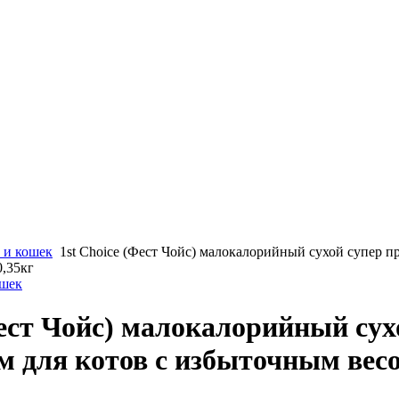
 и кошек
1st Choice (Фест Чойс) малокалорийный сухой супер п
0,35кг
ошек
Фест Чойс) малокалорийный сух
 для котов с избыточным весо