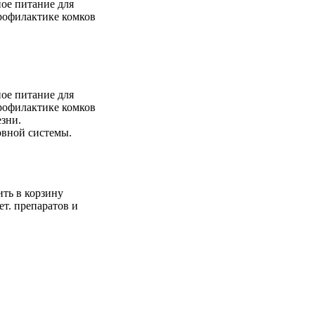
ое питание для
рофилактике комков
ое питание для
рофилактике комков
зни.
рвной системы.
ть в корзину
ет. препаратов и