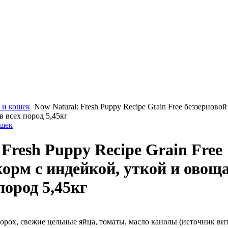
 и кошек
Now Natural: Fresh Puppy Recipe Grain Free беззерново
 всех пород 5,45кг
ошек
 Fresh Puppy Recipe Grain Free
корм с индейкой, уткой и овощ
пород 5,45кг
орох, свежие цельные яйца, томаты, масло канолы (источник ви