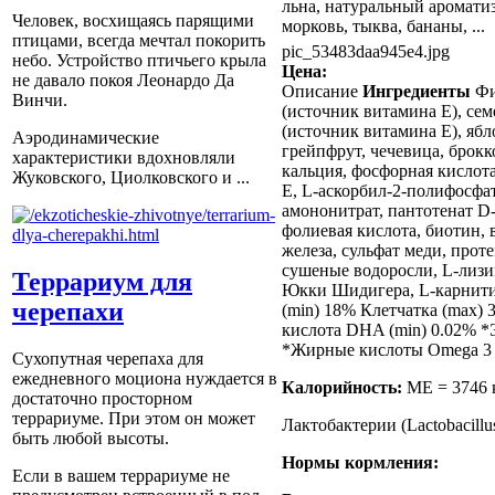
льна, натуральный ароматиз
Человек, восхищаясь парящими
морковь, тыква, бананы, ...
птицами, всегда мечтал покорить
pic_53483daa945e4.jpg
небо. Устройство птичьего крыла
Цена:
не давало покоя Леонардо Да
Описание
Ингредиенты
Фи
Винчи.
(источник витамина Е), сем
(источник витамина Е), ябл
Аэродинамические
грейпфрут, чечевица, брокк
характеристики вдохновляли
кальция, фосфорная кислот
Жуковского, Циолковского и ...
Е, L-аскорбил-2-полифосфат
амононитрат, пантотенат D
фолиевая кислота, биотин, 
железа, сульфат меди, прот
сушеные водоросли, L-лизин,
Террариум для
Юкки Шидигера, L-карнити
черепахи
(min) 18% Клетчатка (max)
кислота DHA (min) 0.02% *
*Жирные кислоты Omega 3 
Сухопутная черепаха для
ежедневного моциона нуждается в
Калорийность:
ME = 3746 
достаточно просторном
террариуме. При этом он может
Лактобактерии (Lactobacillus
быть любой высоты.
Нормы кормления:
Если в вашем террариуме не