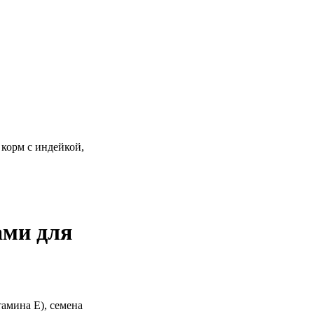
й корм с индейкой,
ами для
тамина Е), семена