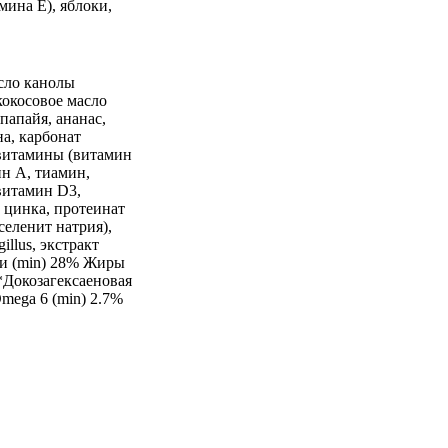
мина Е), яблоки,
асло канолы
кокосовое масло
папайя, ананас,
а, карбонат
 витамины (витамин
ин А, тиамин,
витамин D3,
 цинка, протеинат
селенит натрия),
illus, экстракт
и (min) 28% Жиры
*Докозагексаеновая
mega 6 (min) 2.7%