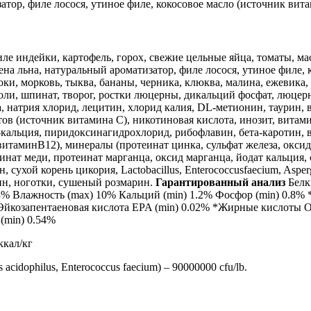
атор, филе лосося, утиное филе, кокосовое масло (источник вита
ле индейки, картофель, горох, свежие цельные яйца, томаты, м
ена льна, натуральный ароматизатор, филе лосося, утиное филе, 
оки, морковь, тыква, бананы, черника, клюква, малина, ежевика, 
оли, шпинат, творог, ростки люцерны, дикальций фосфат, люцерн
а, натрия хлорид, лецитин, хлорид калия, DL-метионин, таурин,
ов (источник витамина С), никотиновая кислота, инозит, витам
-кальция, пиридоксинагидрохлорид, рибофлавин, бета-каротин, 
витаминВ12), минералы (протеинат цинка, сульфат железа, оксид
еинат меди, протеинат марганца, оксид марганца, йодат кальция, 
 сухой корень цикория, Lactobacillus, Enterococcusfaecium, Asperg
н, ноготки, сушеный розмарин.
Гарантированный анализ
Белк
 3% Влажность (max) 10% Кальций (min) 1.2% Фосфор (min) 0.8% 
Эйкозапентаеновая кислота EPA (min) 0.02% *Жирные кислоты O
(min) 0.54%
ккал/кг
 acidophilus, Enterococcus faecium) – 90000000 cfu/lb.