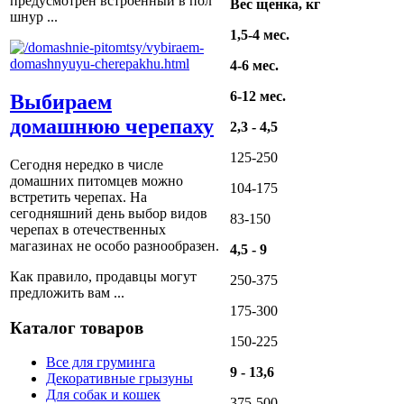
предусмотрен встроенный в пол
Вес щенка, кг
шнур ...
1,5-4 мес.
4-6 мес.
6-12 мес.
Выбираем
домашнюю черепаху
2,3 - 4,5
125-250
Сегодня нередко в числе
домашних питомцев можно
104-175
встретить черепах. На
сегодняшний день выбор видов
83-150
черепах в отечественных
магазинах не особо разнообразен.
4,5 - 9
Как правило, продавцы могут
250-375
предложить вам ...
175-300
Каталог товаров
150-225
Все для груминга
9 - 13,6
Декоративные грызуны
Для собак и кошек
375-500