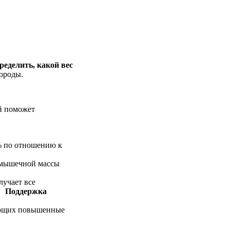
ределить, какой вес
ороды.
ый поможет
0% по отношению к
и мышечной массы
учает все
и.
Поддержка
ающих повышенные