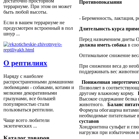
достаточно просторном
Противопоказания
террариуме. При этом он может
быть любой высоты.
- Беременность, лактация, р
Если в вашем террариуме не
предусмотрен встроенный в пол
Длительность курса прим
шнур ...
Перед назначением диеты O
должна иметь собака
в со
Оптимальное снижение веса
О рептилиях
При снижении веса до необх
поддерживать вес животног
Наряду с наиболее
распространенными домашними
Пониженная энергетичес
любимцами - собаками, котами и
Позволяет в соответствующ
мелкими декоративными
другому влажному корму.
грызунами, все большей
Высокое содержание белка 
популярностью стали
животного.
Баланс питат
пользоваться рептилии.
Формула обогащена витамин
необходимые питательные 
Чаще всего любители
суставов
экзотических ...
Хондроитина сульфат и гл
нагрузки при избыточном в
Каталог товаров