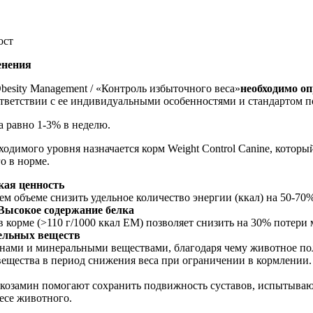
ост
енения
besity Management / «Контроль избыточного веса»
необходимо оп
ответствии с ее индивидуальными особенностями и стандартом п
 равно 1-3% в неделю.
одимого уровня назначается корм Weight Control Canine, котор
о в норме.
кая ценность
ем объеме снизить удельное количество энергии (ккал) на 50-7
Высокое содержание белка
в корме (>110 г/1000 ккал EM) позволяет снизить на 30% потер
ельных веществ
ами и минеральными веществами, благодаря чему животное пол
вещества в период снижения веса при ограничении в кормлени
юкозамин помогают сохранить подвижность суставов, испытыв
есе животного.