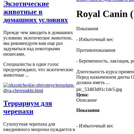
Экзотические
животные в
Royal Canin 
домашних условиях
Показания
Прежде чем заводить в домашних
условиях экзотическое животное,
- Избыточный вес
мы рекомендуем вам еще раз
задуматься над некоторыми
Противопоказания
нюансами.
- Беременность, лактация, р
Специалисты в один голос
предупреждают, что экзотические
Длительность курса приме
животные ...
Перед назначением диеты Ob
должна иметь ...
pic_53483d91c1de5.jpg
Цена:
Описание
Террариум для
черепахи
Показания
Сухопутная черепаха для
- Избыточный вес
ежедневного моциона нуждается в