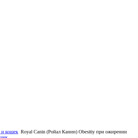
 и кошек
Royal Canin (Ройал Канин) Obesitiy при ожирении
ошек