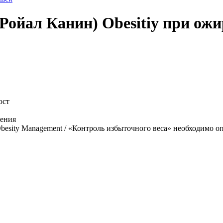
(Ройал Канин) Obesitiy при ож
ост
нения
esity Management / «Контроль избыточного веса» необходимо оп