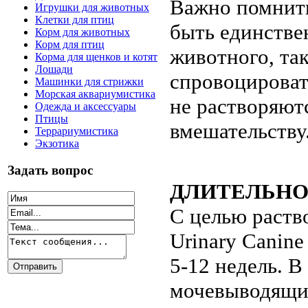
Важно помнить
Игрушки для животных
Клетки для птиц
быть единстве
Корм для животных
Корм для птиц
животного, та
Корма для щенков и котят
Лошади
спровоцироват
Машинки для стрижки
Морская аквариумистика
не растворяют
Одежда и аксессуары
Птицы
вмешательству
Террариумистика
Экзотика
Задать вопрос
ДЛИТЕЛЬНО
С целью раств
Urinary Canine
5-12 недель. 
мочевыводящих