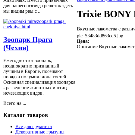
животных. Вместо привычных
для нашего взгляда решеток здесь
мы видим рвы с ...
Trixie BONY 
Вкусные лакомства с различ
pic_53483dd863cd5.jpg
Зоопарк Прага
Цена:
(Чехия)
Описание
Вкусные лакомств
Ежегодно этот зоопарк,
неоднократно признанный
лучшим в Европе, посещают
порядка полумиллиона гостей.
Основная специализация зоопарка
- разведение животных и птиц
исчезающих видов.
Всего на ...
Каталог товаров
Все для груминга
Декоративные грызуны