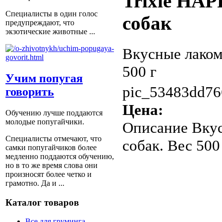
Trixie HAP
Специалисты в один голос
собак
предупреждают, что
экзотические животные ...
Вкусные лакомс
500 г
Учим попугая
pic_53483dd76
говорить
Цена:
Обучению лучше поддаются
молодые попугайчики.
Описание
Вкус
Специалисты отмечают, что
собак. Вес 500
самки попугайчиков более
медленно поддаются обучению,
но в то же время слова они
произносят более четко и
грамотно. Да и ...
Каталог товаров
Все для груминга