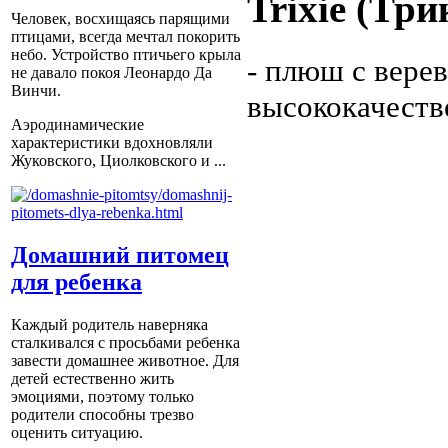
Trixie (Тр
Человек, восхищаясь парящими
птицами, всегда мечтал покорить
небо. Устройство птичьего крыла
- плюш с верев
не давало покоя Леонардо Да
Винчи.
высококачест
Аэродинамические
характеристики вдохновляли
Жуковского, Циолковского и ...
Домашний питомец
для ребенка
Каждый родитель наверняка
сталкивался с просьбами ребенка
завести домашнее животное. Для
детей естественно жить
эмоциями, поэтому только
родители способны трезво
оценить ситуацию.