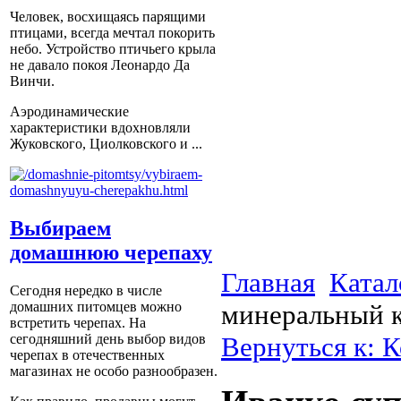
Человек, восхищаясь парящими
птицами, всегда мечтал покорить
небо. Устройство птичьего крыла
не давало покоя Леонардо Да
Винчи.
Аэродинамические
характеристики вдохновляли
Жуковского, Циолковского и ...
Выбираем
домашнюю черепаху
Главная
Катал
Сегодня нередко в числе
минеральный к
домашних питомцев можно
встретить черепах. На
Вернуться к: 
сегодняшний день выбор видов
черепах в отечественных
магазинах не особо разнообразен.