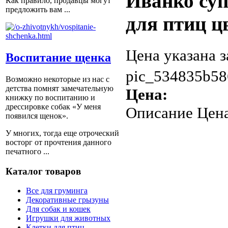
Иванко су
Как правило, продавцы могут
предложить вам ...
для птиц ц
Цена указана з
Воспитание щенка
pic_534835b58
Возможно некоторые из нас с
детства помнят замечательную
Цена:
книжку по воспитанию и
дрессировке собак «У меня
Описание
Цена
появился щенок».
У многих, тогда еще отроческий
восторг от прочтения данного
печатного ...
Каталог товаров
Все для груминга
Декоративные грызуны
Для собак и кошек
Игрушки для животных
Клетки для птиц