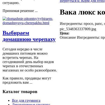
Вернуться к: Корм для птиц
ситуацию.
Вака люкс ко
Принимая решение ...
Ингредиенты: просо, рапс, о
pic_5348363337809.jpg
Выбираем
Цена:
Описание
Ингредиенты: прос
домашнюю черепаху
Сегодня нередко в числе
домашних питомцев можно
встретить черепах. На
сегодняшний день выбор видов
черепах в отечественных
магазинах не особо разнообразен.
Как правило, продавцы могут
предложить вам ...
Каталог товаров
Все для груминга
Декоративные грызуны