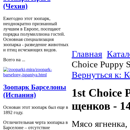
(Чехия)
Ежегодно этот зоопарк,
неоднократно признанный
лучшим в Европе, посещают
порядка полумиллиона гостей.
Основная специализация
зоопарка - разведение животных
и птиц исчезающих видов.
Главная
Катал
Всего на ...
Choice Puppy S
Вернуться к: К
Зоопарк Барселоны
1st Choice 
(Испания)
щенков - 1
Основан этот зоопарк был еще в
1892 году.
Мясо ягненка,
Отличительная черта зоопарка в
Барселоне – отсутствие