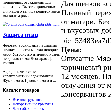
Для щенков все
привычных ограждений для
животных. Вместо привычных
Плавный перех
для нашего взгляда решеток здесь
мы видим рвы с ...
от матери. Бе
и вкусовых до
Защита птиц
pic_53483ea7d
Человек, восхищаясь парящими
Цена:
птицами, всегда мечтал покорить
небо. Устройство птичьего крыла
Описание
Мясо
не давало покоя Леонардо Да
Винчи.
коричневый рис
Аэродинамические
12 месяцев. П
характеристики вдохновляли
Жуковского, Циолковского и ...
отлучения от 
Каталог товаров
консервантов 
Все для груминга
Декоративные грызуны
Для собак и кошек