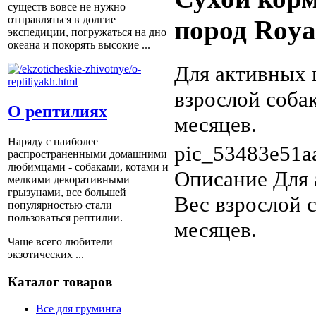
существ вовсе не нужно
отправляться в долгие
пород Roya
экспедиции, погружаться на дно
океана и покорять высокие ...
Для активных 
взрослой собак
О рептилиях
месяцев.
Наряду с наиболее
pic_53483e51a
распространенными домашними
любимцами - собаками, котами и
Описание
Для 
мелкими декоративными
грызунами, все большей
Вес взрослой с
популярностью стали
пользоваться рептилии.
месяцев.
Чаще всего любители
экзотических ...
Каталог товаров
Все для груминга