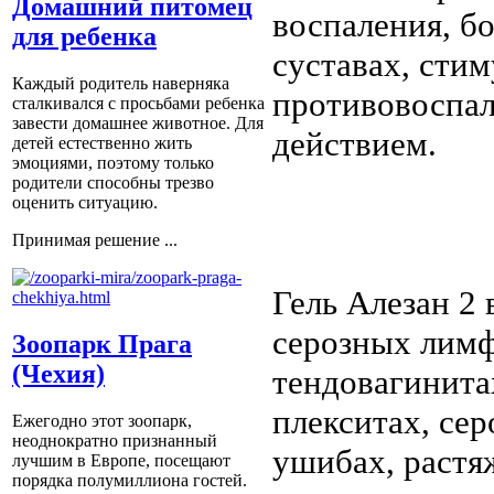
Домашний питомец
воспаления, б
для ребенка
суставах, сти
Каждый родитель наверняка
противовоспа
сталкивался с просьбами ребенка
завести домашнее животное. Для
действием.
детей естественно жить
эмоциями, поэтому только
родители способны трезво
оценить ситуацию.
Принимая решение ...
Гель Алезан 2 
серозных лимф
Зоопарк Прага
(Чехия)
тендовагинита
плекситах, се
Ежегодно этот зоопарк,
неоднократно признанный
ушибах, растя
лучшим в Европе, посещают
порядка полумиллиона гостей.