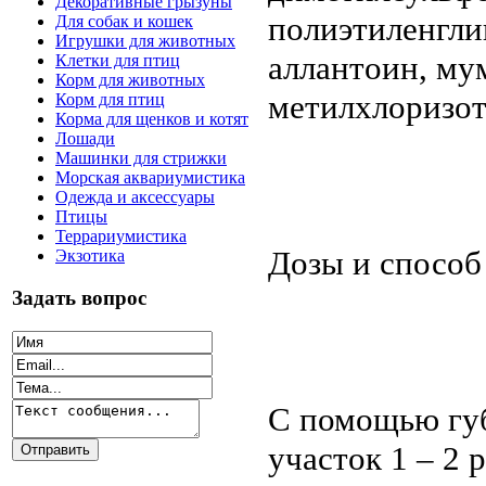
Декоративные грызуны
полиэтиленгли
Для собак и кошек
Игрушки для животных
аллантоин, му
Клетки для птиц
Корм для животных
метилхлоризот
Корм для птиц
Корма для щенков и котят
Лошади
Машинки для стрижки
Морская аквариумистика
Одежда и аксессуары
Птицы
Террариумистика
Дозы и способ
Экзотика
Задать вопрос
С помощью губ
участок 1 – 2 