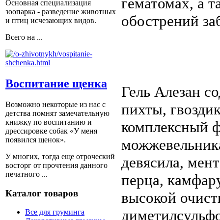
гематомах, а 
Основная специализация
зоопарка - разведение животных
обострений за
и птиц исчезающих видов.
Всего на ...
Воспитание щенка
Гель Алезан с
Возможно некоторые из нас с
пихты, гвоздик
детства помнят замечательную
книжку по воспитанию и
комплексный ф
дрессировке собак «У меня
появился щенок».
можжевельника,
У многих, тогда еще отроческий
девясила, мент
восторг от прочтения данного
печатного ...
перца, камфар
Каталог товаров
высокой очист
диметилсульфо
Все для груминга