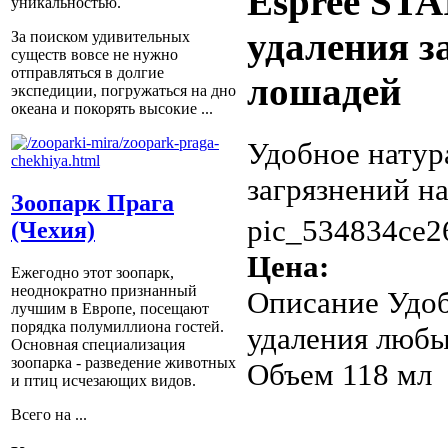
Espree ST
уникальностью.
удаления з
За поиском удивительных
существ вовсе не нужно
отправляться в долгие
лошадей
экспедиции, погружаться на дно
океана и покорять высокие ...
Удобное натур
загрязнений н
Зоопарк Прага
pic_534834ce2
(Чехия)
Цена:
Ежегодно этот зоопарк,
неоднократно признанный
Описание
Удоб
лучшим в Европе, посещают
порядка полумиллиона гостей.
удаления любы
Основная специализация
зоопарка - разведение животных
Объем 118 мл
и птиц исчезающих видов.
Всего на ...