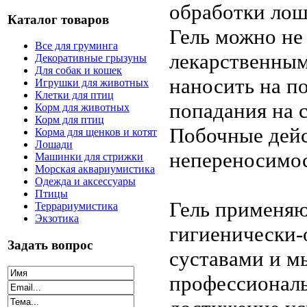
обработки лош
Каталог товаров
Гель можно не
Все для груминга
лекарственным
Декоративные грызуны
Для собак и кошек
наносить на п
Игрушки для животных
Клетки для птиц
попадания на 
Корм для животных
Корм для птиц
Побочные дейс
Корма для щенков и котят
Лошади
непереносимос
Машинки для стрижки
Морская аквариумистика
Одежда и аксессуары
Птицы
Гель применяю
Террариумистика
Экзотика
гигиенически-
Задать вопрос
суставами и м
профессиональ