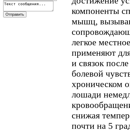
достижение ус
компоненты сп
мышц, вызываю
сопровождающ
легкое местно
применяют для
и связок посл
болевой чувст
хроническом о
лошади немедл
кровообращени
снижая темпер
почти на 5 гр