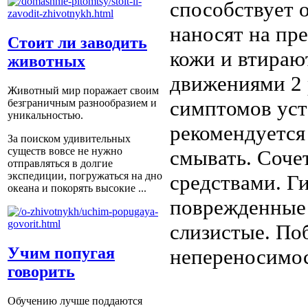
способствует 
наносят на пр
Стоит ли заводить
кожи и втира
животных
движениями 2 
Животный мир поражает своим
симптомов уст
безграничным разнообразием и
уникальностью.
рекомендуется
За поиском удивительных
существ вовсе не нужно
смывать. Соче
отправляться в долгие
экспедиции, погружаться на дно
средствами. Г
океана и покорять высокие ...
поврежденные 
слизистые. По
Учим попугая
непереносимос
говорить
Обучению лучше поддаются