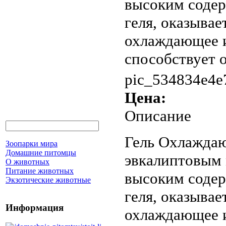
высоким содер
геля, оказыва
охлаждающее и
способствует 
pic_534834e4e
Цена:
Описание
Гель Охлаждаю
Зоопарки мира
Домашние питомцы
эвкалиптовым 
О животных
Питание животных
высоким содер
Экзотические животные
геля, оказыва
Информация
охлаждающее и