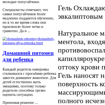
молодые попугайчики.
Гель Охлаждаю
Специалисты отмечают, что
самки попугайчиков более
эвкалиптовым 
медленно поддаются обучению,
но в то же время слова они
произносят более четко и
грамотно. Да и ...
Натуральное м
ментола, входя
противовоспал
Домашний питомец
капилляроукре
для ребенка
оттоку крови 
Каждый родитель наверняка
Гель наносят 
сталкивался с просьбами ребенка
завести домашнее животное. Для
поверхность к
детей естественно жить
эмоциями, поэтому только
массирующими 
родители способны трезво
оценить ситуацию.
полного исчез
Принимая решение ...