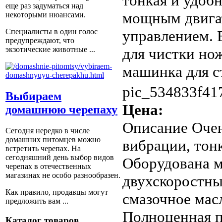
тонкая и удоб
еще раз задуматься над
мощным двигат
некоторыми нюансами.
управлением. 
Специалисты в один голос
предупреждают, что
для чистки но
экзотические животные ...
машинка для ст
pic_534833f41
Выбираем
Цена:
домашнюю черепаху
Описание
Очен
Сегодня нередко в числе
домашних питомцев можно
вибрации, тонк
встретить черепах. На
сегодняшний день выбор видов
Оборудована м
черепах в отечественных
магазинах не особо разнообразен.
двухскоростны
Как правило, продавцы могут
смазочное мас
предложить вам ...
Полноценная 
Каталог товаров