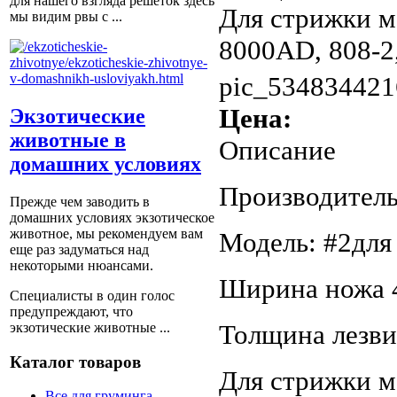
для нашего взгляда решеток здесь
Для стрижки м
мы видим рвы с ...
8000AD, 808-2,
pic_534834421
Цена:
Экзотические
животные в
Описание
домашних условиях
Производитель:
Прежде чем заводить в
домашних условиях экзотическое
животное, мы рекомендуем вам
Модель: #2для 
еще раз задуматься над
некоторыми нюансами.
Ширина ножа 
Специалисты в один голос
предупреждают, что
Толщина лезв
экзотические животные ...
Каталог товаров
Для стрижки м
Все для груминга