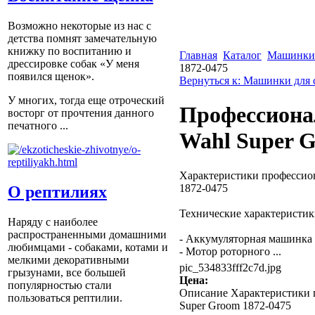
Возможно некоторые из нас с
детства помнят замечательную
книжку по воспитанию и
Главная
Каталог
Машинки 
дрессировке собак «У меня
1872-0475
появился щенок».
Вернуться к: Машинки для
У многих, тогда еще отроческий
Профессиона
восторг от прочтения данного
печатного ...
Wahl Super G
Характеристики профессио
1872-0475
О рептилиях
Технические характеристи
Наряду с наиболее
распространенными домашними
- Аккумуляторная машинка 
любимцами - собаками, котами и
- Мотор роторного ...
мелкими декоративными
pic_534833fff2c7d.jpg
грызунами, все большей
Цена:
популярностью стали
Описание
Характеристики 
пользоваться рептилии.
Super Groom 1872-0475