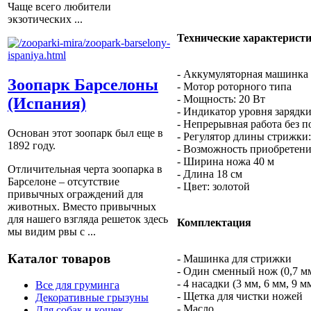
Чаще всего любители
экзотических ...
Технические характерист
- Аккумуляторная машинка 
Зоопарк Барселоны
- Мотор роторного типа
- Мощность: 20 Вт
(Испания)
- Индикатор уровня зарядк
- Непрерывная работа без п
Основан этот зоопарк был еще в
- Регулятор длины стрижки: 
1892 году.
- Возможность приобретен
- Ширина ножа 40 м
Отличительная черта зоопарка в
- Длина 18 см
Барселоне – отсутствие
- Цвет: золотой
привычных ограждений для
животных. Вместо привычных
для нашего взгляда решеток здесь
Комплектация
мы видим рвы с ...
Каталог товаров
- Машинка для стрижки
- Один сменный нож (0,7 м
- 4 насадки (3 мм, 6 мм, 9 м
Все для груминга
- Щетка для чистки ножей
Декоративные грызуны
- Масло
Для собак и кошек