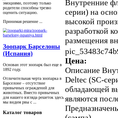
Внутренние фл
эмоциями, поэтому только
родители способны трезво
серии) на осн
оценить ситуацию.
высокой произ
Принимая решение ...
разработкой к
размещения вн
Зоопарк Барселоны
pic_53483c74b
(Испания)
Цена:
Основан этот зоопарк был еще в
Описание
Внут
1892 году.
Deltec (SC-се
Отличительная черта зоопарка в
Барселоне – отсутствие
обладающей вы
привычных ограждений для
животных. Вместо привычных
являются посл
для нашего взгляда решеток здесь
мы видим рвы с ...
Предназначены
Каталог товаров
(сампа).