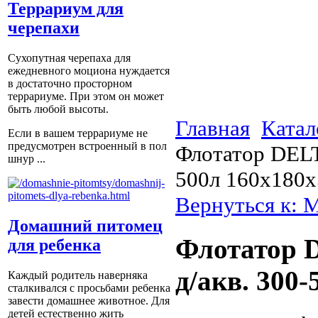
Террариум для
черепахи
Сухопутная черепаха для
ежедневного моциона нуждается
в достаточно просторном
террариуме. При этом он может
быть любой высоты.
Главная
Катал
Если в вашем террариуме не
предусмотрен встроенный в пол
Флотатор DELT
шнур ...
500л 160х180
Вернуться к: 
Домашний питомец
Флотатор 
для ребенка
д/акв. 300
Каждый родитель наверняка
сталкивался с просьбами ребенка
завести домашнее животное. Для
детей естественно жить