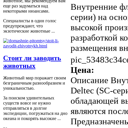
животное, мы рекомендуем вам
Внутренние фл
еще раз задуматься над
некоторыми нюансами.
серии) на осн
Специалисты в один голос
высокой произ
предупреждают, что
экзотические животные ...
разработкой к
размещения вн
Стоит ли заводить
pic_53483c34ce
животных
Цена:
Описание
Внут
Животный мир поражает своим
безграничным разнообразием и
Deltec (SC-се
уникальностью.
За поиском удивительных
обладающей вы
существ вовсе не нужно
отправляться в долгие
являются посл
экспедиции, погружаться на дно
океана и покорять высокие ...
Предназначены