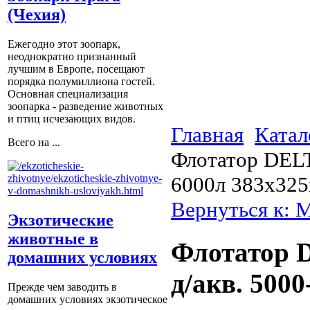
(Чехия)
Ежегодно этот зоопарк,
неоднократно признанный
лучшим в Европе, посещают
порядка полумиллиона гостей.
Основная специализация
зоопарка - разведение животных
и птиц исчезающих видов.
Главная
Катал
Всего на ...
Флотатор DELT
6000л 383х32
Вернуться к: 
Экзотические
животные в
Флотатор 
домашних условиях
д/акв. 500
Прежде чем заводить в
домашних условиях экзотическое