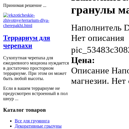
Принимая решение ...
гранулы м
Наполнитель D
Нет описания
Террариум для
черепахи
pic_53483c308
Цена:
Сухопутная черепаха для
ежедневного моциона нуждается
Описание
Напо
в достаточно просторном
террариуме. При этом он может
магнезии. Нет
быть любой высоты.
Если в вашем террариуме не
предусмотрен встроенный в пол
шнур ...
Каталог товаров
Все для груминга
Декоративные грызуны