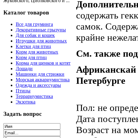
Жуковского, Циолковского и ...
Дополнительн
Каталог товаров
содержать гекк
самок. Содерж
Все для груминга
Декоративные грызуны
крайне нежела
Для собак и кошек
Игрушки для животных
Клетки для птиц
См. также под
Корм для животных
Корм для птиц
Корма для щенков и котят
Африканскай 
Лошади
Машинки для стрижки
Петербурге
Морская аквариумистика
Одежда и аксессуары
Птицы
Террариумистика
Экзотика
Пол: не опред
Задать вопрос
Дата поступле
Возраст на мо