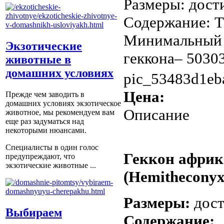
Размеры: дости
Содержание: Т
Минимальный 
Экзотические
геккона– 503030
животные в
домашних условиях
pic_53483d1eb
Цена:
Прежде чем заводить в
домашних условиях экзотическое
Описание
животное, мы рекомендуем вам
еще раз задуматься над
некоторыми нюансами.
Специалисты в один голос
Геккон африк
предупреждают, что
экзотические животные ...
(Hemitheconyx 
Размеры:
дост
Выбираем
Содержание: