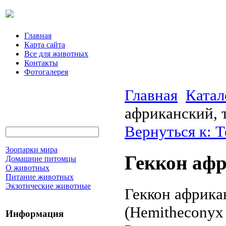
Главная
Карта сайта
Все для животных
Контакты
Фотогалерея
Главная
Катал
африканский, 
Вернуться к: 
Зоопарки мира
Геккон афр
Домашние питомцы
О животных
Питание животных
Экзотические животные
Геккон африка
(Hemitheconyx 
Информация