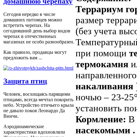
домашнюю черепаху
Террариум го
Сегодня нередко в числе
размер террар
домашних питомцев можно
встретить черепах. На
(без учета выс
сегодняшний день выбор видов
черепах в отечественных
Температурный
магазинах не особо разнообразен.
при помощи
т
Как правило, продавцы могут
предложить вам ...
термокамня
и
направленного
Защита птиц
накаливания
Человек, восхищаясь парящими
ночью – 23-25
птицами, всегда мечтал покорить
небо. Устройство птичьего крыла
установить по
не давало покоя Леонардо Да
Винчи.
Кормление:
В
Аэродинамические
насекомыми
.
характеристики вдохновляли