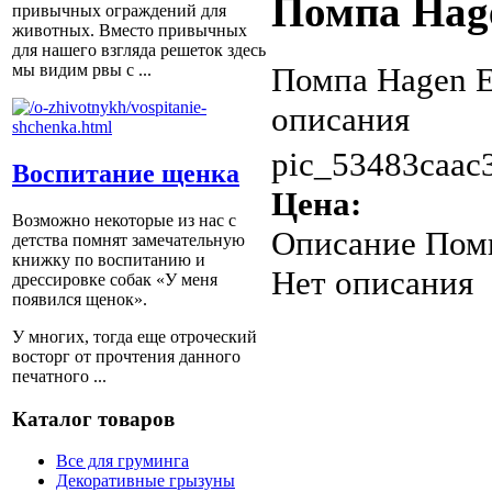
Помпа Hag
привычных ограждений для
животных. Вместо привычных
для нашего взгляда решеток здесь
Помпа Hagen E
мы видим рвы с ...
описания
pic_53483caac3
Воспитание щенка
Цена:
Возможно некоторые из нас с
Описание
Помп
детства помнят замечательную
книжку по воспитанию и
Нет описания
дрессировке собак «У меня
появился щенок».
У многих, тогда еще отроческий
восторг от прочтения данного
печатного ...
Каталог товаров
Все для груминга
Декоративные грызуны