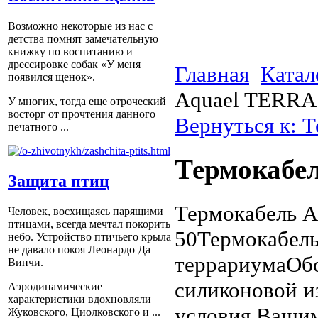
Возможно некоторые из нас с
детства помнят замечательную
книжку по воспитанию и
дрессировке собак «У меня
Главная
Катал
появился щенок».
Aquael TERR
У многих, тогда еще отроческий
восторг от прочтения данного
Вернуться к: 
печатного ...
Термокабе
Защита птиц
Термокабель A
Человек, восхищаясь парящими
птицами, всегда мечтал покорить
50Термокабель
небо. Устройство птичьего крыла
не давало покоя Леонардо Да
террариумаОбо
Винчи.
силиконовой и
Аэродинамические
характеристики вдохновляли
условия Ваши
Жуковского, Циолковского и ...