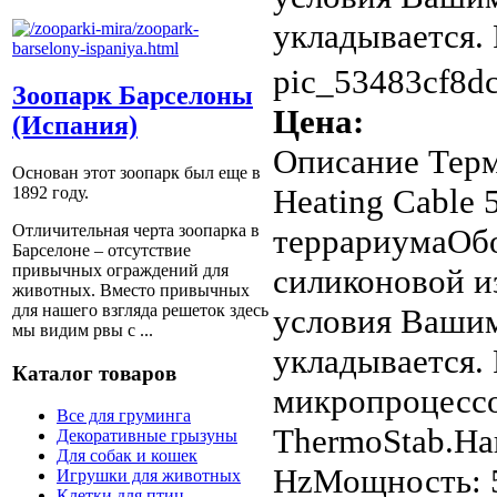
укладывается. 
pic_53483cf8dc
Зоопарк Барселоны
Цена:
(Испания)
Описание
Терм
Основан этот зоопарк был еще в
Heating Cable 
1892 году.
Отличительная черта зоопарка в
террариумаОбо
Барселоне – отсутствие
привычных ограждений для
силиконовой и
животных. Вместо привычных
для нашего взгляда решеток здесь
условия Ваши
мы видим рвы с ...
укладывается. 
Каталог товаров
микропроцесс
Все для груминга
ThermoStab.На
Декоративные грызуны
Для собак и кошек
HzМощность: 
Игрушки для животных
Клетки для птиц