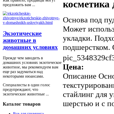
Как правило, продавцы могут
косметика 
предложить вам ...
Основа под пу
Может использ
Экзотические
укладки. Подх
животные в
подшерстком. 
домашних условиях
pic_5348329cf
Прежде чем заводить в
домашних условиях экзотическое
Цена:
животное, мы рекомендуем вам
еще раз задуматься над
Описание
Осно
некоторыми нюансами.
текстурирован
Специалисты в один голос
предупреждают, что
стайлинг для у
экзотические животные ...
шерстью и с п
Каталог товаров
Все для груминга