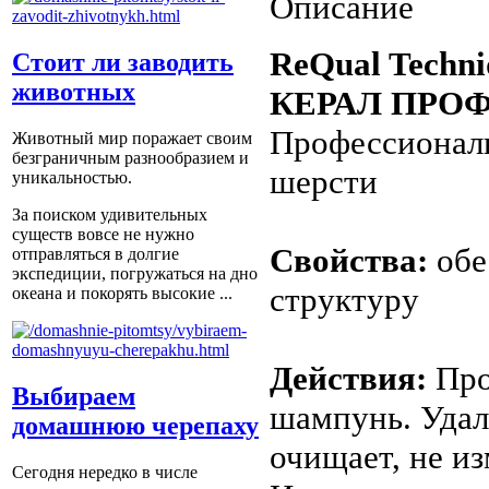
Описание
ReQual Tech
Стоит ли заводить
животных
КЕРАЛ ПРО
Профессиональ
Животный мир поражает своим
безграничным разнообразием и
шерсти
уникальностью.
За поиском удивительных
существ вовсе не нужно
Свойства:
обе
отправляться в долгие
экспедиции, погружаться на дно
структуру
океана и покорять высокие ...
Действия:
Про
Выбираем
шампунь. Удал
домашнюю черепаху
очищает, не и
Сегодня нередко в числе