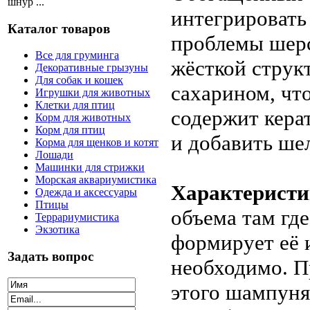
шнур ...
интегрироват
Каталог товаров
проблемы шерс
Все для груминга
жёсткой струк
Декоративные грызуны
Для собак и кошек
сахарином, чт
Игрушки для животных
Клетки для птиц
содержит кера
Корм для животных
Корм для птиц
и добавить ше
Корма для щенков и котят
Лошади
Машинки для стрижки
Морская аквариумистика
Характеристи
Одежда и аксессуары
Птицы
объема там где
Террариумистика
Экзотика
формирует её и
Задать вопрос
необходимо. П
этого шампуня