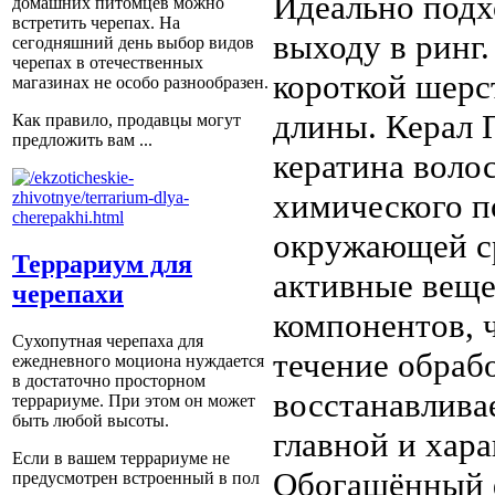
Идеально подх
домашних питомцев можно
встретить черепах. На
выходу в ринг
сегодняшний день выбор видов
черепах в отечественных
короткой шерс
магазинах не особо разнообразен.
длины. Керал 
Как правило, продавцы могут
предложить вам ...
кератина волос
химического п
окружающей с
Террариум для
активные веще
черепахи
компонентов, 
Сухопутная черепаха для
течение обрабо
ежедневного моциона нуждается
в достаточно просторном
восстанавлива
террариуме. При этом он может
быть любой высоты.
главной и хар
Если в вашем террариуме не
Обогащённый ф
предусмотрен встроенный в пол