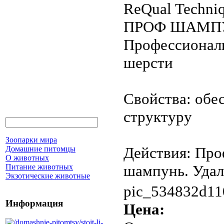
ReQual Techn
ПРОФ ШАМП
Профессиональ
шерсти
Свойства: обе
структуру
Зоопарки мира
Действия: Пр
Домашние питомцы
О животных
шампунь. Удаля
Питание животных
Экзотические животные
pic_534832d11
Информация
Цена: