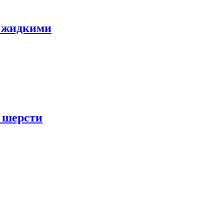
и жидкими
й шерсти