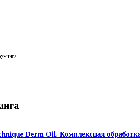
груминга
инга
hnique Derm Oil. Комплексная обработка