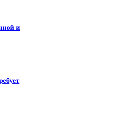
нной и
ребует