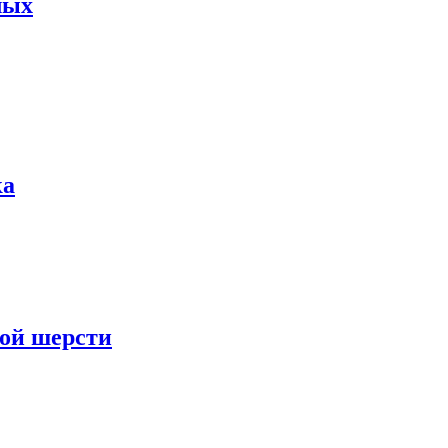
лых
ка
кой шерсти