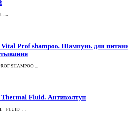
й
-...
 Vital Prof shampoo. Шампунь для питани
утывания
 PROF SHAMPOO ...
 Thermal Fluid. Антиколтун
- FLUID -...