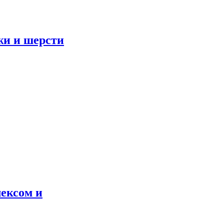
жи и шерсти
лексом и