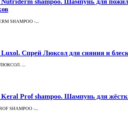
e Nutriderm shampoo. Шампунь для пожи
ков
DERM SHAMPOO -...
 Luxol. Спрей Люксол для сияния и блес
 ЛЮКСОЛ. ...
 Keral Prof shampoo. Шампунь для жёст
PROF SHAMPOO -...